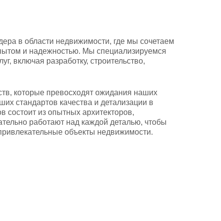
ера в области недвижимости, где мы сочетаем
опытом и надежностью. Мы специализируемся
уг, включая разработку, строительство,
ств, которые превосходят ожидания наших
их стандартов качества и детализации в
в состоит из опытных архитекторов,
ательно работают над каждой деталью, чтобы
 привлекательные объекты недвижимости.