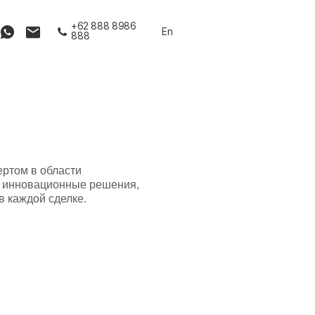
+62 888 8986
+62 888 8986
En
En
888
888
ртом в области
 инновационные решения,
в каждой сделке.