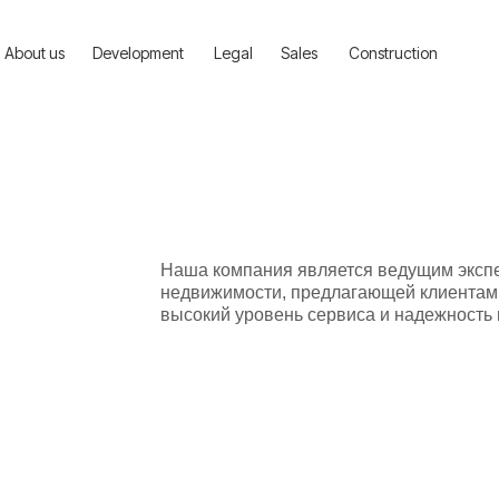
About us
Development
Legal
Sales
Construction
About us
Development
Legal
Sales
Construction
Наша компания является ведущим экспе
недвижимости, предлагающей клиентам
высокий уровень сервиса и надежность 