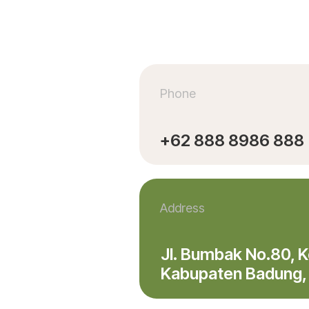
Phone
+62 888 8986 888
Address
Jl. Bumbak No.80, K
Kabupaten Badung, 