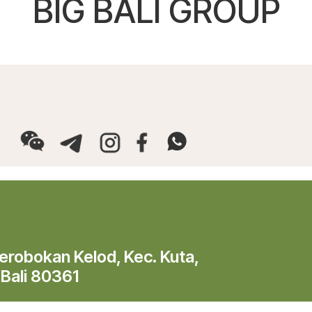
Need help choosing a proper
erobokan Kelod, Kec. Kuta,
Bali 80361